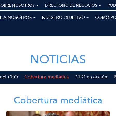
SOBRE NOSOTROS
DIRECTORIO DE NEGOCIOS
POD
E A NOSOTROS
NUESTRO OBJETIVO
CÓMO P
NOTICIAS
 del CEO
Cobertura mediática
CEO en acción
Cobertura mediática
Image