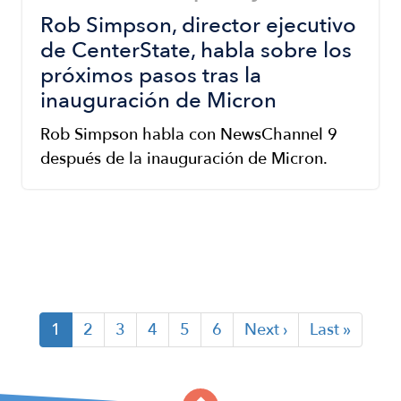
Rob Simpson, director ejecutivo
de CenterState, habla sobre los
próximos pasos tras la
inauguración de Micron
Rob Simpson habla con NewsChannel 9
después de la inauguración de Micron.
Current
1
Page
2
Page
3
Page
4
Page
5
Page
6
Next
Next ›
Last
Last »
page
page
page