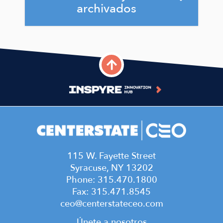
archivados
Syracuse, NY Fact Sheet -
Sept., 2023
September 12, 2023
Work Train Releases New
Data Report for Syracuse
MSA
June 13, 2021
115 W. Fayette Street
Syracuse, NY 13202
Work Train Workforce Data
Phone: 315.470.1800
Report - December, 2020
Fax: 315.471.8545
June 13, 2021
ceo@centerstateceo.com
Work Train Workforce Data
Únete a nosotros