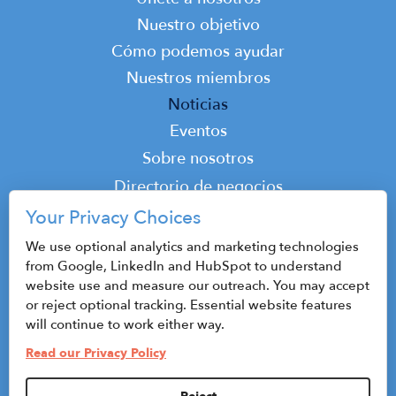
Main
Report - June, 2021
navigation
Nuestro objetivo
June 13, 2021
Cómo podemos ayudar
Nuestros miembros
Syracuse NY Fact Sheet
Noticias
December 15, 2015
Eventos
Top
Sobre nosotros
Top
Directorio de negocios
Podcast
Your Privacy Choices
Contacto
We use optional analytics and marketing technologies
from Google, LinkedIn and HubSpot to understand
website use and measure our outreach. You may accept
or reject optional tracking. Essential website features
© 2026 CenterState CEO
will continue to work either way.
Mapa del sitio
Read our Privacy Policy
Política de privacidad y condiciones de uso