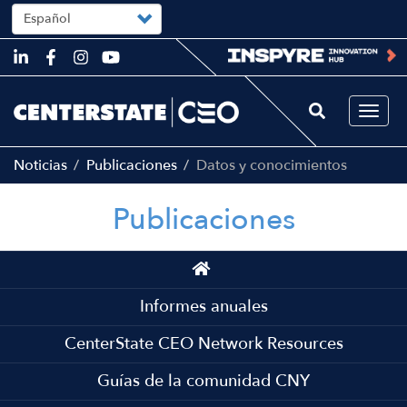
Select
your
language
Skip
to
main
content
Togg
navi
Noticias
Publicaciones
Datos y conocimientos
Publicaciones
Main
navigation
Informes anuales
CenterState CEO Network Resources
Guías de la comunidad CNY