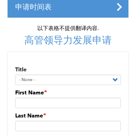
沟通与培养专业关系 - 2024 年 3 月 15
课程才能完成课程。
Title
申请时间表
非会员费用为 1,399 美元。同一公司内多次
日
申请可享受折扣。
所有学生都将被要求在课程结束时向他
Details
2023 年 12 月 14 日 - 虚拟信息会议
激励和赋能您的员工 - 2024 年 4 月 19
们的经理/主管提供一份他们所学内容的
2024 年 1 月 10 日
日
- 虚拟信息会议
报告。
高管领导力发展申请
2024 年 2 月 7 日 - 申请截止日期（延期）
工作场所的多样性和公平性 - 2024 年 5
月 17 日
2024 年 2 月 17 日——做出录取决定
工作与生活的平衡 - 2024 年 6 月 21 日
Name
Title
Title
批判性思维与反思 - 2024 年 9 月 20 日
变革型领导力 - 2024 年 10 月 18 日
First Name
工作场所志愿服务 - 2024 年 11 月 15
日
Last Name