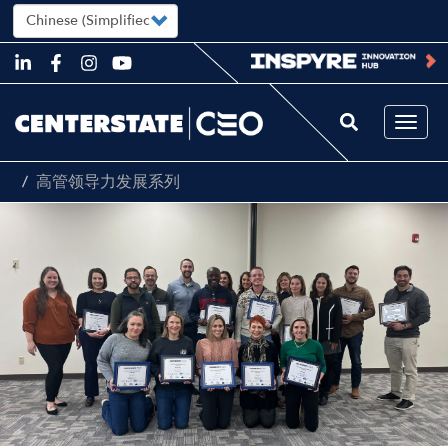
Select
your
language
Skip
to
main
content
Togg
navi
高管领导力发展系列
Image