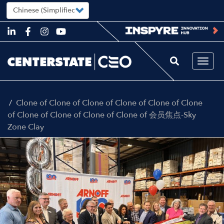
Select
your
language
Skip
to
main
content
Togg
navi
Clone of Clone of Clone of Clone of Clone of Clone
of Clone of Clone of Clone of Clone of 会员焦点-Sky
Zone Clay
Image