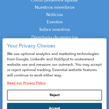
Cómo podemos ayudar
Nuestros miembros
Noticias
Eventos
Top
Sobre nosotros
Top
Directorio de negocios
Podcast
Your Privacy Choices
Contacto
We use optional analytics and marketing technologies
from Google, LinkedIn and HubSpot to understand
website use and measure our outreach. You may accept
or reject optional tracking. Essential website features
© 2026 CenterState CEO
will continue to work either way.
Mapa del sitio
Read our Privacy Policy
Política de privacidad y condiciones de uso
Reject
Privacy Settings
Accept