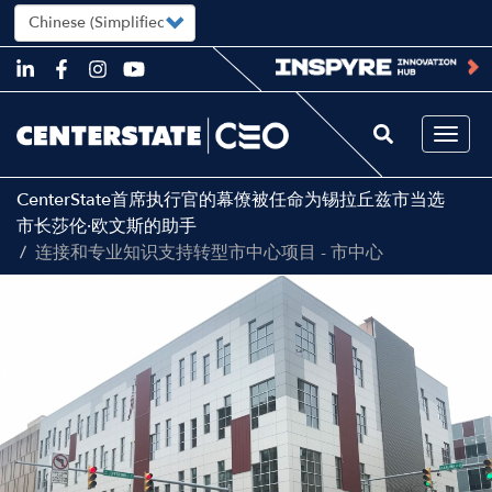
Select
your
language
Skip
to
main
content
Togg
navi
CenterState首席执行官的幕僚被任命为锡拉丘兹市当选
市长莎伦·欧文斯的助手
连接和专业知识支持转型市中心项目 - 市中心
Image