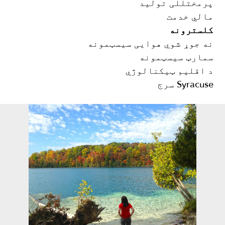
پرمختللی تولید
مالي خدمت
کلسترونه
نه جوړ شوي هوایی سیسټمونه
سمارټ سیسټمونه
د اقلیم ټیکنالوژي
Syracuse سرج