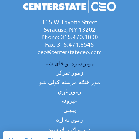
115 W. Fayette Street
Syracuse, NY 13202
Phone: 315.470.1800
Fax: 315.471.8545
ceo@centerstateceo.com
Main
مونږ سره یو ځای شه
navigation
زموږ تمرکز
موږ څنګه مرسته کولی شو
زموږ غړي
خبرونه
پیښې
Top
زموږ په اړه
Top
د سوداګرۍ لارښود