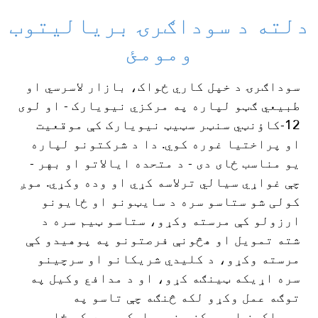
دلته د سوداګرۍ بریالیتوب
ومومئ
سوداګرۍ د خپل کاري ځواک، بازار لاسرسي او
طبیعي ګټو لپاره په مرکزي نیویارک - او لوی
12-کاؤنټي سنټر سټیټ نیویارک کې موقعیت
او پراختیا غوره کوي. دا د شرکتونو لپاره
یو مناسب ځای دی - د متحده ایالاتو او بهر -
چې غواړي سیالي ترلاسه کړي او وده وکړي.
موږ
کولی شو ستاسو سره د سایټونو او ځایونو
ارزولو کې مرسته وکړو، ستاسو ټیم سره د
شته تمویل او هڅونې فرصتونو په پوهیدو کې
مرسته وکړو، د کلیدي شریکانو او سرچینو
سره اړیکه ټینګه کړو، او د مدافع وکیل په
توګه عمل وکړو لکه څنګه چې تاسو په
سیراکوز او مرکزي نیویارک سیمه کې ځای