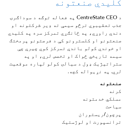
کلیدي صنعتونه
د CentreState CEO په فعاله توګه د سوداګرۍ
جذب تعقیبوي ترڅو سیمې ته ډیر شرکتونه او
دندې راوړي، په ځانګړي تمرکز سره
په کلیدي
صنعتونو او کلسترونو کې د فرصتونو پرمختګ
او خوندي کولو باندې تمرکز کوي چیرې چې
سیمه تاریخي ځواک او تخصص لري، او په
ستراتیژیک ډول د سیالۍ کولو لپاره موقعیت
لري. په نړیواله کچه.
صنعتونه
کرنه
مسلکي خدمتونه
سیاحت
پرچون/ریستوران
ترانسپورت او لوژستیک