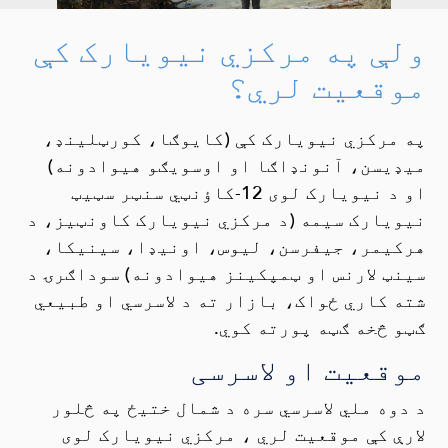
ولې په مرکزي نیویارک کې
موقعیت لري؟
په مرکزي نیویارک کې (کایوګا، کورټلینډ،
میډیسن، آنونډاګا او اوسویګو هیوادونه)
او د نیویارک لوی 12-کاؤنټي سنټر سټیټ
نیویارک سیمه (د مرکزي نیویارک کاونټيز، د
هرکیمر، جیفرسن، لیوس، اونیډا، سینیکا،
سینټ لارنس او ټمپکینز هیوادونه) سوداګرۍ د
شته کاري ځواک، بازار ته د لاسرسي او طبیعي
ګټو څخه ګټه پورته کوي.
موقعیت او لاسرسی
د دوه ملي لاسرسي سره د شمال ختیځ په څلور
لارې کې موقعیت لري ، مرکزي نیویارک لوی