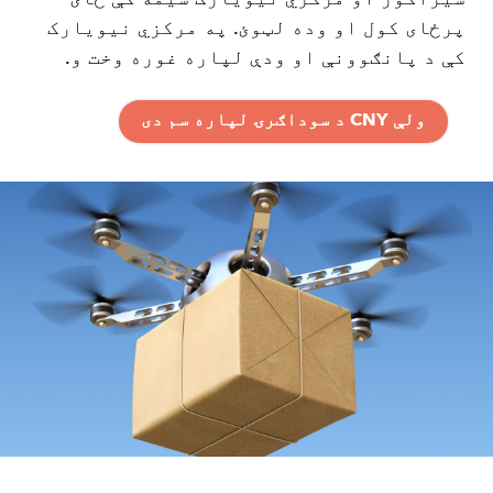
پرځای کول او وده لټوئ. په مرکزي نیویارک
کې د پانګوونې او ودې لپاره غوره وخت و.
ولې CNY د سوداګرۍ لپاره سم دی