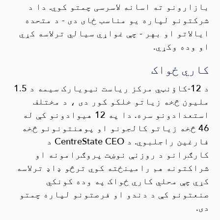
بازارونو ته اسانه لاسرسی چمتو کوي. دا د
شرکتونو لپاره یو مناسب ځای دی - د متحده
ایالاتو او بهر - چې غواړي سیالي ترلاسه کړي
او وده وکړي.
کاري ځواک
د 12-کاؤنټي مرکز ریاست نیویارک سیمه د 1.5
ملیون څخه زیاتو خلکو کور دی ، د مختلف
استعدادونو سره. دا په 12 هیوادونو کې له
46 څخه زیاتو کالجونو او پوهنتونونو څخه
فارغین راجلبوي. د CentreState CEO د
کارګرانو د روزنې نوښت پروګرامونه او
شراکتونه هم رامینځته کوي ترڅو ډاډ ترلاسه
کړي چې محلي کاري ځواک په وده کونکي
صنعتونو کې د دندو او فرصتونو لپاره چمتو
دی.