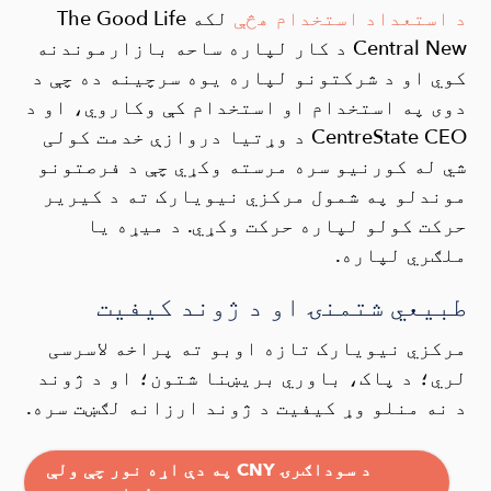
د استعداد استخدام هڅې
لکه The Good Life
Central New د کار لپاره ساحه بازارموندنه
کوي او د شرکتونو لپاره یوه سرچینه ده چې د
دوی په استخدام او استخدام کې وکاروي، او د
CentreState CEO د وړتیا دروازې خدمت کولی
شي له کورنیو سره مرسته وکړي چې د فرصتونو
موندلو په شمول مرکزي نیویارک ته د کیریر
حرکت کولو لپاره حرکت وکړي. د میړه یا
ملګري لپاره.
طبیعي شتمنۍ او د ژوند کیفیت
مرکزي نیویارک تازه اوبو ته پراخه لاسرسی
لري؛ د پاک، باوري بریښنا شتون؛ او د ژوند
د نه منلو وړ کیفیت د ژوند ارزانه لګښت سره.
په دې اړه نور چې ولې CNY د سوداګرۍ