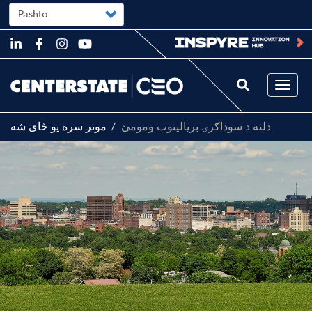
Select
your
language
Skip
to
main
content
Togg
navi
دلته د سوداګرۍ بریالیتوب ومومئ
مونږ سره یو ځای شه
Image