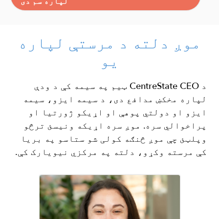
لپاره سم دی
موږ دلته د مرستې لپاره
یو
د CentreState CEO ټیم په سیمه کې د ودې
لپاره مخکښ مدافع دی، د سیمه ایزو، سیمه
ایزو او دولتي پوهې او اړیکو ژورتیا او
پراخوالي سره. موږ سره اړیکه ونیسئ ترڅو
وپلټئ چې موږ څنګه کولی شو ستاسو په بریا
کې مرسته وکړو، دلته په مرکزي نیویارک کې.
Image