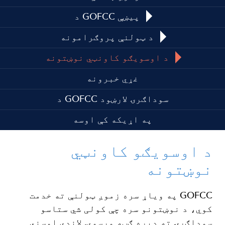
د GOFCC پیښې
د ټولنې پروګرامونه
د اوسویګو کاونټي نوښتونه
غړي خبرونه
د GOFCC سوداګرۍ لارښود
په اړیکه کې اوسه
د اوسویګو کاونټي
نوښتونه
GOFCC په ویاړ سره زموږ ټولنې ته خدمت
کوي، د نوښتونو سره چې کولی شي ستاسو
سوداګرۍ ته ډیره ګټه ورسوي. لاندې اوسني