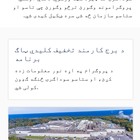
پروګرامونه وګورئ ترڅو وګورئ چې تاسو او
ستاسو سازمان څه شی سره ښکیل کیدی شي.
د برج کارمند تخفیف کلیدي ټاګ
برنامه
د پروګرام په اړه نور معلومات زده
کړئ، او ستاسو سوداګرۍ څنګه ګډون
کولی شي.
Image