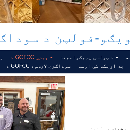
یګو-فولټن د سوداګ
د ټولنې پروګرامونه
د GOFCC پیښې
زم
په اړیکه کې اوسه
د GOFCC سوداګرۍ لارښود
 رخصتۍ ټولنیز