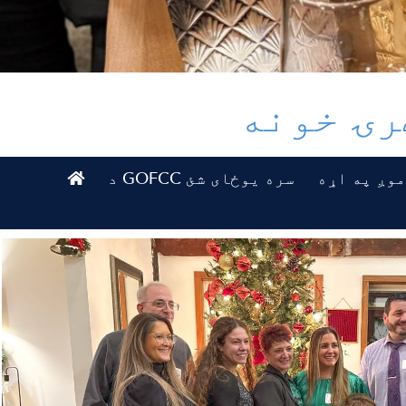
رۍ خونه
Top
وږ په اړه
د GOFCC سره یوځای شئ
Top