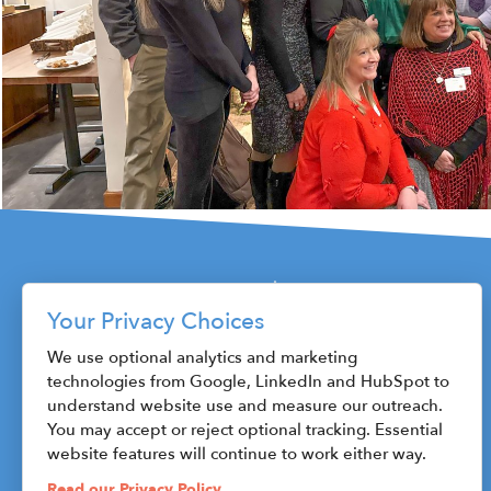
Your Privacy Choices
115 W. Fayette Street
We use optional analytics and marketing
technologies from Google, LinkedIn and HubSpot to
Syracuse, NY 13202
understand website use and measure our outreach.
Phone: 315.470.1800
You may accept or reject optional tracking. Essential
Fax: 315.471.8545
website features will continue to work either way.
ceo@centerstateceo.com
Read our Privacy Policy