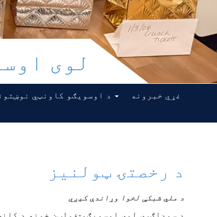
لوی اوسو
غړي خبرونه
د اوسویګو کاونټي نوښتونه
د رخصتۍ ټولنیز
د ملي شبکې لخوا وړاندې کیږي
د سوداګرۍ لوی اوسویګو-فولټن خونه د کلنۍ