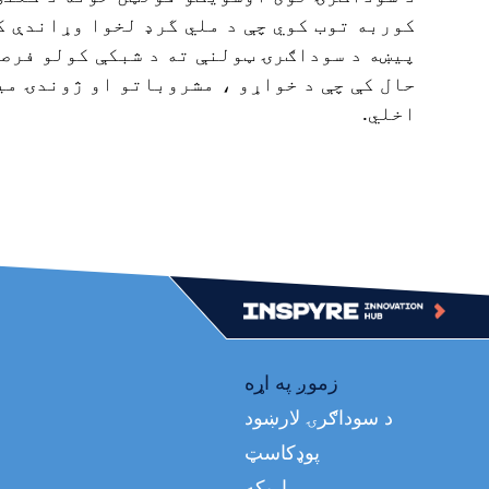
کوربه توب کوي چې د ملي گرډ لخوا وړاندې کی
پیښه د سوداګرۍ ټولنې ته د شبکې کولو فرص
حال کې چې د خواړو ، مشروباتو او ژوندۍ می
اخلي.
Top
زموږ په اړه
د سوداګرۍ لارښود
Top
پوډکاسټ
اړیکه