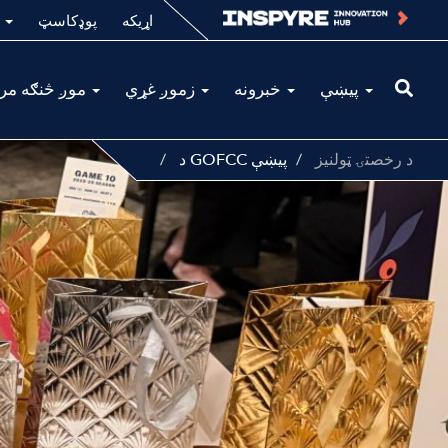
اړیکه
پوډکاسټ
د سوداګرۍ لا
پیښې
خبرونه
زموږ غړي
موږ څنګه مرسته کولی شو
د رخصتۍ ټولنیز
د GOFCC پیښې