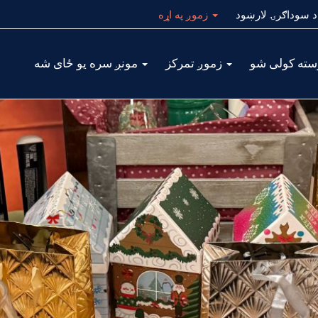
رښود
زموږ په اړه
Main
زموږ تمرکز
مونږ سره یو ځای شه
navigation
ALL