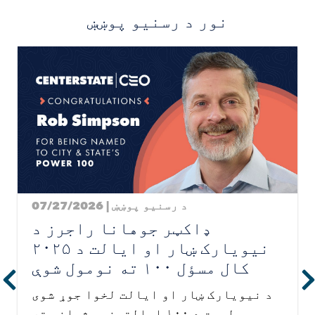
نور
د رسنیو پوښښ
Image
د رسنیو پوښښ | 07/27/2026
ډاکټر جوهانا راجرز د
نیویارک ښار او ایالت د ۲۰۲۵
کال مسؤل ۱۰۰ ته نومول شوې
د نیویارک ښار او ایالت لخوا جوړ شوی
لیست د ۱۰۰ ایالتونو مشرانو ته