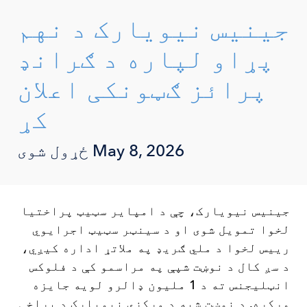
جینیس نیویارک د نهم
پړاو لپاره د ګرانډ
پرائز ګټونکی اعلان
کړ
May 8, 2026
ځړول شوی
جینیس نیویارک، چې د امپایر سټیټ پراختیا
لخوا تمویل شوی او د سینټر سټیټ اجرایوي
رییس لخوا د ملي ګریډ په ملاتړ اداره کیږي،
د سږ کال د نوښت شپې په مراسمو کې د فلوکس
انټلیجنس ته د 1 ملیون ډالرو لویه جایزه
ورکړه. د نوښت شپه د مرکزي نیویارک د پراخې