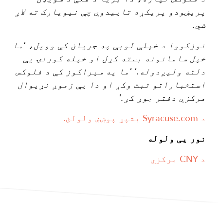
پریښودو پریکړه تاییدوي چې نیویارک ته لاړ
شي.
نوزکووا د خپلې لوبې په جریان کې وویل، 'ما
خپل سامانونه بسته کړل او خپله کورنۍ یې
دلته ولیږدوله.' 'ما په سیراکوز کې د فلوکس
استخباراتو ثبت وکړ او دا یې زموږ نړیوال
مرکزي دفتر جوړ کړ.'
د Syracuse.com بشپړ پوښښ ولولئ.
نور یی ولوله
د CNY مرکزي