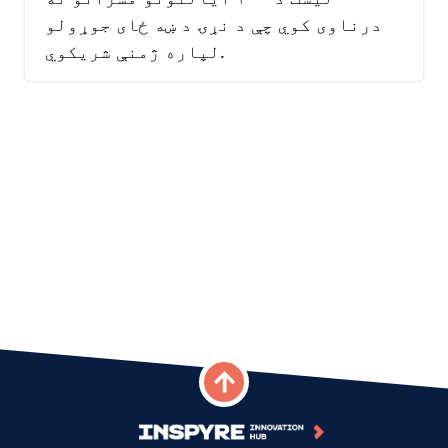
درناوی کوي چې د نړۍ د ښه ځای جوړولو
لپاره ژمنې شریکوي.