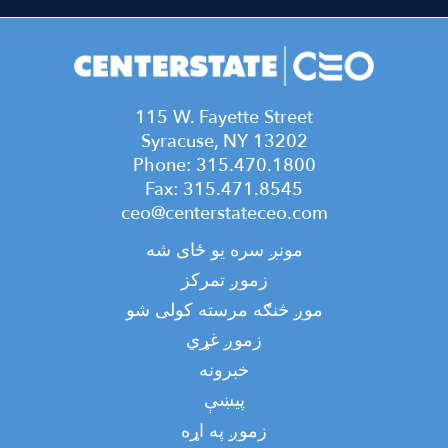
115 W. Fayette Street
Syracuse, NY 13202
Phone: 315.470.1800
Fax: 315.471.8545
ceo@centerstateceo.com
Main
مونږ سره یو ځای شه
navigation
زموږ تمرکز
موږ څنګه مرسته کولی شو
زموږ غړي
خبرونه
پیښې
Top
زموږ په اړه