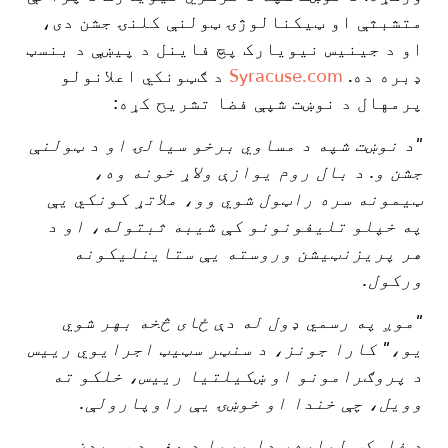
متشبثې او ټیکنالوژۍ ټولنې کلنۍ جشن دی،
او د جینیس نیویارک پچ فاینل د پیښې د بنسټ
ډبره ده.
Syracuse.com
د ګټونکي اعلانولو
پرمهال د نوښت شپې فضا تشریح کړه:
"د نوښت شپه د مساوي برخو سیالۍ او د ټولنې
جشن و. د بال روم یوازې ولاړ خونه وه،
ټیمونه سره راټول شوي وو، ملاتړ کونکي یې
په خپلو تلیفونونو کې شیبه ثبتوله، او د
هر پریزنټیشن وروسته یې ستاینلیکونه
ورکول.
"موږ په رسمي ډول له دې ځای څخه بهر شوي
یو،" کارا جونز، د سنټر سټیټ اجرایوي رییس
د پروګرامونو او ښکیلتیا رییس، خلکو ته
وویل، چې خندا او خوښۍ یې راوپارولې.
د فلوکس لپاره، دا بریا د هغې د سویډن