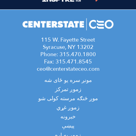
115 W. Fayette Street
Syracuse, NY 13202
Phone: 315.470.1800
Fax: 315.471.8545
ceo@centerstateceo.com
Main
مونږ سره یو ځای شه
navigation
زموږ تمرکز
موږ څنګه مرسته کولی شو
زموږ غړي
خبرونه
پیښې
Top
زموږ په اړه