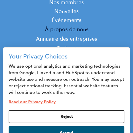
Nos membres
Nouvelles
Événements
Top
À propos de nous
Top
Annuaire des entreprises
Podcast
Your Privacy Choices
Contact
We use optional analytics and marketing technologies
from Google, LinkedIn and HubSpot to understand
website use and measure our outreach. You may accept
© 2026 CenterState CEO
or reject optional tracking. Essential website features
Plan du site
will continue to work either way.
Read our Privacy Policy
Politique de confidentialité et conditions
d'utilisation
Reject
Privacy Settings
Accept