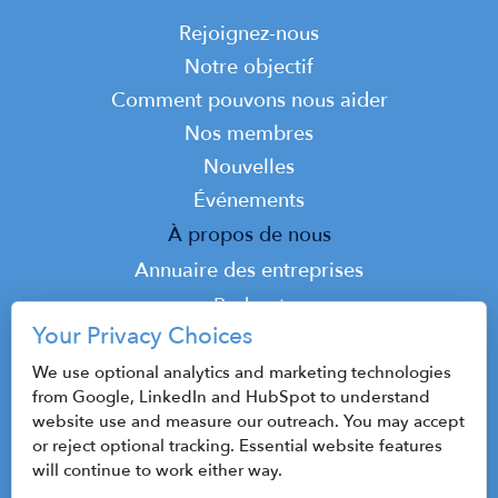
Main
Rejoignez-nous
navigation
Notre objectif
Comment pouvons nous aider
Nos membres
Nouvelles
Événements
Top
À propos de nous
Top
Annuaire des entreprises
Podcast
Your Privacy Choices
Contact
We use optional analytics and marketing technologies
from Google, LinkedIn and HubSpot to understand
website use and measure our outreach. You may accept
© 2026 CenterState CEO
or reject optional tracking. Essential website features
Plan du site
will continue to work either way.