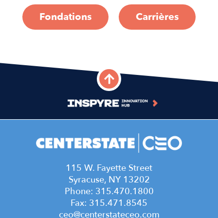
Fondations
Carrières
115 W. Fayette Street
Syracuse, NY 13202
Phone: 315.470.1800
Fax: 315.471.8545
ceo@centerstateceo.com