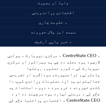
ډاټا او بصیرت
اقتصادي وړاندوینې
د حکومت چارې
سیمه ایز پلان جوړونه
د خبر پاڼې آرشیف
د CentreState CEO د مرکزي نیویارک د ټولنې
لارښود یوه مجله ده چې په سیراکوز او مرکزي
نیویارک کې د کور، تعلیم، روغتیا
پاملرنې، ترانسپورت، سوداګرۍ او تفریحي
فعالیتونو په اړه معلومات وړاندې کوي. دا
کلنۍ خپرونه د غړو سره د دوی د استخدام په
هڅو کې د مرستې لپاره یوه سرچینه ده او د
CentreState CEO د اقتصادي پراختیا هڅو کې