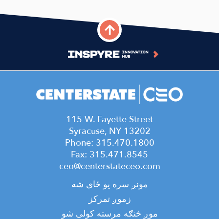
2023 CENTRAL NEW YORK
COMMUNITY GUIDE
November 14, 2023
2022 CENTRAL NEW YORK
COMMUNITY GUIDE
February 28, 2022
115 W. Fayette Street
2021 CENTRAL NEW YORK
Syracuse, NY 13202
COMMUNITY GUIDE
Phone: 315.470.1800
February 22, 2021
Fax: 315.471.8545
ceo@centerstateceo.com
2020 CENTRAL NEW YORK
Main
COMMUNITY GUIDE
مونږ سره یو ځای شه
navigation
January 16, 2021
زموږ تمرکز
موږ څنګه مرسته کولی شو