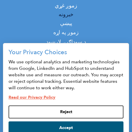
2020 CENTRAL NEW YORK
زموږ غړي
COMMUNITY GUIDE
خبرونه
February 18, 2020
پیښې
Top
زموږ په اړه
2019 Central New York
Community Guide
Top
د سوداګرۍ لارښود
February 19, 2019
پوډکاسټ
Your Privacy Choices
اړیکه
We use optional analytics and marketing technologies
2018 CENTRAL NEW YORK
from Google, LinkedIn and HubSpot to understand
COMMUNITY GUIDE
website use and measure our outreach. You may accept
February 25, 2018
or reject optional tracking. Essential website features
©2026 CenterState CEO
will continue to work either way.
2017 CENTRAL NEW YORK
Sitemap
Read our Privacy Policy
COMMUNITY GUIDE
د محرمیت پالیسي او د کارولو شرایط
February 15, 2017
Reject
Privacy Settings
2016 Central New York
Accept
HubSpot