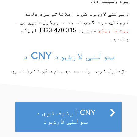
یوه وسیله ده.
د ټولنې لارښود کې د اعلاناتو سره علاقه
لرونکي سوداګرۍ ته بلنه ورکول کیږي چې
د
بیت ساویکي
سره په 315-470-1833 اړیکه
ونیسي.
د CNY ټولنې لارښود
آرشیف شوي د CNY
ټولنې لارښود