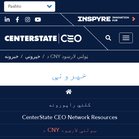
Select
your
language
Skip
to
main
content
Togg
navi
د CNY ټولنې لارښود
خپرونې
خبرونه
خپرونې
Main
navigation
کلني راپورونه
CenterState CEO Network Resources
د CNY ټولنې لارښود