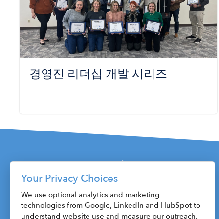
경영진 리더십 개발 시리즈
Your Privacy Choices
115 W. Fayette Street
We use optional analytics and marketing
technologies from Google, LinkedIn and HubSpot to
Syracuse, NY 13202
understand website use and measure our outreach.