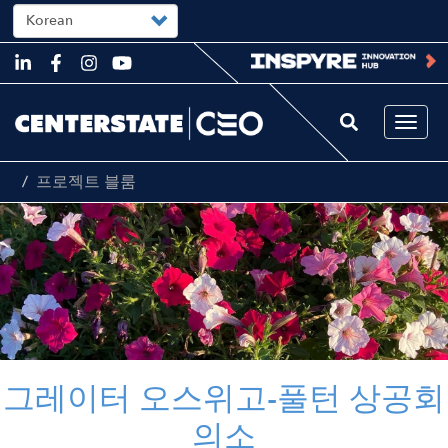
Select
your
language
Skip
to
main
content
Togg
navi
프로젝트 블룸
Image
그레이터 오스위고-풀턴 상공회
의소