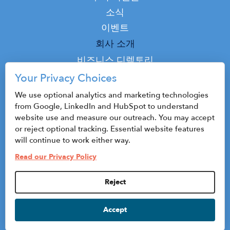
소식
이벤트
Top
회사 소개
Top
비즈니스 디렉토리
팟캐스트
Your Privacy Choices
연락하다
We use optional analytics and marketing technologies
from Google, LinkedIn and HubSpot to understand
website use and measure our outreach. You may accept
or reject optional tracking. Essential website features
© 2026 CenterState CEO
will continue to work either way.
사이트맵
Read our Privacy Policy
개인정보 보호정책 및 이용약관
Reject
Privacy Settings
Accept
HubSpot