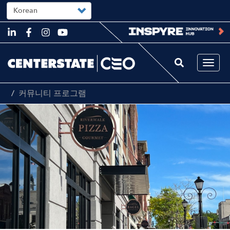
Select
your
language
Skip
to
main
content
Togg
navi
커뮤니티 프로그램
Image