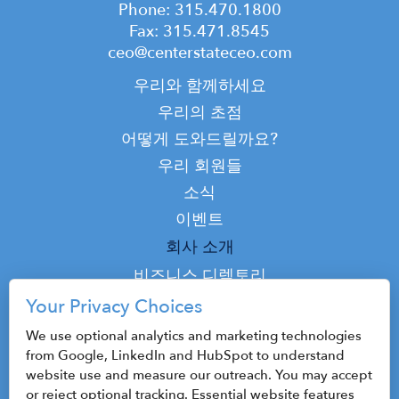
Phone: 315.470.1800
Fax: 315.471.8545
ceo@centerstateceo.com
Main
우리와 함께하세요
navigation
우리의 초점
어떻게 도와드릴까요?
우리 회원들
소식
이벤트
Top
회사 소개
Top
비즈니스 디렉토리
팟캐스트
Your Privacy Choices
연락하다
We use optional analytics and marketing technologies
from Google, LinkedIn and HubSpot to understand
website use and measure our outreach. You may accept
or reject optional tracking. Essential website features