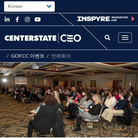
Select
your
language
Skip
to
main
content
Togg
navi
GOFCC 이벤트
연례회의
Image