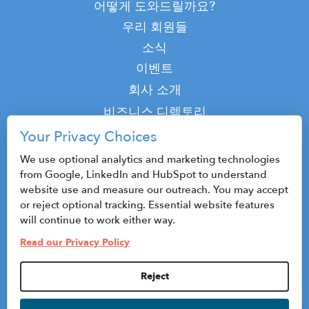
어떻게 도와드릴까요?
우리 회원들
소식
이벤트
Top
회사 소개
Top
비즈니스 디렉토리
팟캐스트
Your Privacy Choices
연락하다
We use optional analytics and marketing technologies
from Google, LinkedIn and HubSpot to understand
website use and measure our outreach. You may accept
or reject optional tracking. Essential website features
© 2026 CenterState CEO
will continue to work either way.
사이트맵
Read our Privacy Policy
개인정보 보호정책 및 이용약관
Reject
Privacy Settings