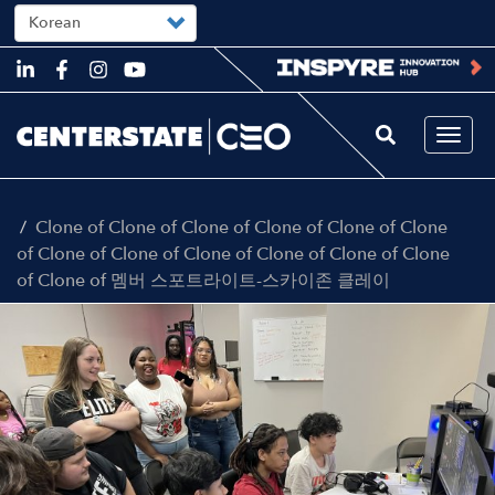
Select
your
language
Skip
to
main
content
Togg
navi
Clone of Clone of Clone of Clone of Clone of Clone
of Clone of Clone of Clone of Clone of Clone of Clone
of Clone of 멤버 스포트라이트-스카이존 클레이
Image