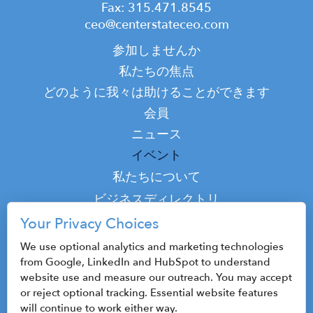
Fax: 315.471.8545
ceo@centerstateceo.com
Main
参加しませんか
navigation
私たちの焦点
どのように我々は助けることができます
会員
ニュース
イベント
Top
私たちについて
Top
ビジネスディレクトリ
ポッドキャスト
Your Privacy Choices
接触
We use optional analytics and marketing technologies
from Google, LinkedIn and HubSpot to understand
website use and measure our outreach. You may accept
or reject optional tracking. Essential website features
© 2026 CenterState CEO
will continue to work either way.