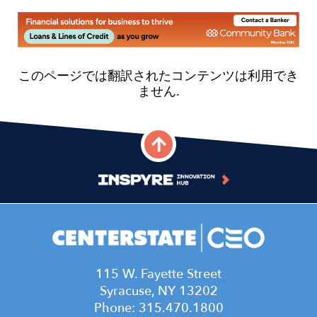
Image
115 W. Fayette Street
Syracuse, NY 13202
Phone: 315.470.1800