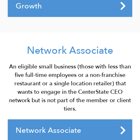
関与
Scaling startups ready for investor and
イン ディレクトリの拡張、イベント ス
Title
Growth
資家向け広報会議に招待し、
政府関係委員会に参加する能力
Access:
business development support
追加の場所はすべて、オンラインビジ
ポンサーシップなど、何千ものターゲ
CenterState CEOの戦略的な経済およ
CEOから複数の従業員へのコミュニケ
Details
Ideal For:
ネスディレクトリに個別のリストとし
ット メンバー企業にリーチするための
Monday–Friday
びコミュニティ開発イニシアチブにつ
ーション
INSPYRE Innovation Hub Building
て含まれています
CEO 有料露出機会へのアクセス
いて主要なビジネスリーダーと戦略的
Scaling and innovating businesses
9 a.m. to 5 p.m.
カスタマイズされた可視性とスポンサ
Access:
原産地証明書の会員限定価格
に話し合う。
needing strategic growth support
ーシップの機会
Headline
24/7
Network Associate
Workspace:
原産地証明書の会員限定価格
INSPYRE Innovation Hub Building
Shared coworking space
Workspace:
Access:
Text
An eligible small business (those with less than
Block
Conference rooms
five full-time employees or a non-franchise
Shared coworking space
24/7
restaurant or a single location retailer) that
Makerspace
Conference rooms
wants to engage in the CenterState CEO
Workspace:
Production studio
Makerspace
network but is not part of the member or client
Shared coworking space
Shared kitchen
tiers.
Production studio
Conference rooms
Questions
Shared kitchen
Advisory & Mentorship:
Title
and
Network Associate
Makerspace
Answers
Mentorship opportunities
Advisory & Mentorship: