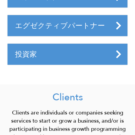
コミュニティやオンライン リソースに加え
Details
地域および地方のビジネスリーダーとし
て、当社の専門スタッフからの直接的な関
て、コーポレート パートナーはイノベーシ
与を必要とする、伝統的に確立された企業
Title
エグゼクティブパートナー
ョンの先導と地域経済の変革において果た
です。
す役割を理解しています。幹部と従業員に
Details
地域および地方のビジネスリーダーとし
は、組織内および会員内でより高いレベル
主なメリット - Click のすべてのメリット
て、エグゼクティブ パートナーはイノベー
で関与する機会があります。
に加えて、次のメリットがあります。
Title
投資家
ションの先導と地域経済の変革において果
たす役割を理解しています。エグゼクティ
主なメリット - すべて
のビジネス パートナ
年次ビジネスレビューを含む会員/ビジ
Details
投資家は 250 社を超える会員企業を代表
ブ レベルのメンバーは、地域の取り組みに
ーのメリット
に加えて
、
次のメリットがあ
ネス開発連絡先へのアクセス
し、思想的リーダーシップ、業界洞察、従
焦点を当てた、招待者限定のビジネス情報
ります。
「クリック」コミュニティとリソース
業員の関与を通じて、地域成長戦略におけ
およびネットワーキング イベントすべてに
へのアクセス
る組織の役割をサポートすることに尽力し
年次ビジネスレビューに加えて、あな
Headline
参加する機会があります。
Clients
オンラインディレクトリにロゴと75語
ています。当社の投資家は、新しいプロジ
たとあなたのチームにシニアメンバー
の会社概要を掲載
ェクトの開発、重要なつながりの構築、コ
主な特典 - 企業パートナー特典すべてに
加
シップ/ビジネス開発の連絡担当者が割
Text
Clients are individuals or companies seeking
ミュニティの新たなレベルの認知度と影響
え
、
以下の特典があります。
り当てられます。
追加の無料カテゴリリスト（価値
Block
services to start or grow a business, and/or is
力の獲得を目指す中で、コンシェルジュ レ
$80.00）
「クリック」コミュニティとリソース
上級会員/ビジネス開発担当者があなた
participating in business growth programming
ベルのサービスを受けられます。
へのアクセス
3 他の CenterState CEO メンバーへの