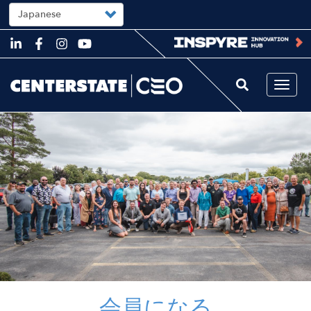
Select
your
language
Skip
to
main
content
Togg
navi
Image
会員になる