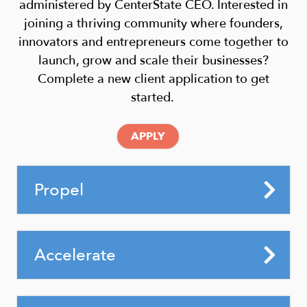
とあなたのチームと協力して、ビジネ
administered by CenterState CEO. Interested in
紹介
オンラインディレクトリにロゴと150語
主な特典 - エグゼクティブ パートナーのす
スの成長とコミュニティの取り組みを
joining a thriving community where founders,
の会社概要を掲載
会員限定価格で、ほとんどの CEO プロ
べての特典
に加えて
、
次の特典もご利用い
支援するソリューション、年次ビジネ
innovators and entrepreneurs come together to
グラムやイベントに参加できる招待。
ただけます。
スレビューなどについて取り組みま
追加の無料カテゴリリスト（価値
launch, grow and scale their businesses?
これには、他の主要な意思決定者との
す。
$80.00）
Complete a new client application to get
CenterStateの専任のCEO上級管理職の
独占的なネットワーキングの機会であ
主な連絡先とスタッフ2名を2回の投資
started.
オンラインビジネスディレクトリに4つ
担当者が、お客様とお客様のチームと
る 1 つのシグネチャー ネットワーキン
家向け広報会議に招待し、CenterState
の場所が別リストとして掲載されてい
連携してカスタマイズされた取り組み
グ イベントへの招待も含まれます。
CEOの戦略的な経済およびコミュニテ
ます
APPLY
を行い、機会を捉えて競争力を高めま
事業所会員ステッカー
ィ開発イニシアチブについて主要なビ
5人のCenterState CEOメンバーへの紹
す。これには年次ビジネスレビューが
ジネスリーダーと戦略的に話し合う。
Questions
アンバサダー委員会への参加資格
介
含まれます。
Title
and
Propel
特定されたビジネス成長の機会に基づ
政府関係委員会に参加する能力
会員限定価格でほとんどの CEO プログ
特定されたビジネス成長の機会に基づ
Answers
いて、CenterState CEOメンバーへの
Details
Ideal For:
ラムやイベントに参加できる招待
CEOから複数の従業員へのコミュニケ
いて、CenterState CEOメンバーへの
最大10件の紹介
（Signature Access Networking イベン
ーション
無制限の紹介
Early-stage founders
Title
Accelerate
該当する場合、主要な地域経済および
トへの招待を含む）
印刷されたニュースレター広告、ネッ
CEO関連の作業グループや特別プロジ
Solo entrepreneurs
コミュニティ開発戦略に特化した主要
事業所会員ステッカー
トワーキング イベントでのテーブル デ
ェクトへの参加の期待/招待
Details
Ideal For:
な議論/作業グループに参加するための
ィスプレイ、Web サイト広告、オンラ
アンバサダー委員会への参加資格
主な連絡先とスタッフ2名をすべての投
INSPYRE Innovation Hub Building