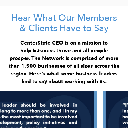
Additional Resources:
Exclusive access to semiannual
All Accelerate benefits
Hear What Our Members
economic pulse surveys, ensuring
small business voices inform our
Investor relations support
& Clients Have to Say
regional strategy
Operational efficiency support
CenterState CEO is on a mission to
Network Associate pricing on events
help business thrive and all people
prosper. The Network is comprised of more
Network Associate sticker for your
than 1,500 businesses of all sizes across the
place of business
region. Here’s what some business leaders
had to say about working with us.
Cost:
Image
$10 a month / $100 a year
Billed Monthly:
GET STARTED