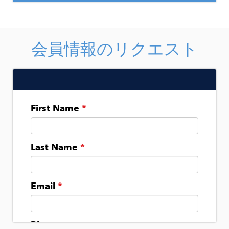
Details
Production studio
The Network Associate Tier is a way for
business owners to engage with the
One-on-one advising and mentorship
Shared kitchen
Events & Workshops:
CenterState Network without joining the
opportunities
Access to INSPYRE workshops and
会員情報のリクエスト
member or client tiers. This option is
Advisory & Mentorship:
events
ideal for owners seeking to engage with
Events & Workshops:
One-on-one advising
CenterState CEO through event
Access to INSPYRE workshops and
Additional Resources:
attendance and adding their voice to
Mentorship opportunities
events
regional economic conversations.
Startup software perks
Fractional executive support
CenterState Signature Access Events
Criteria:
Resource pool network
Events & Workshops:
Additional Resources:
5 or less full-time employees, or
And more
Access to INSPYRE workshops and
All Propel benefits
events
Non-franchise restaurants, or
Mail services
CenterState Signature Access Events
Single location retail
Option to join a Task Force
Benefits include: