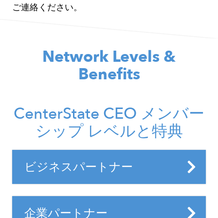
ご連絡ください。
Network Levels &
Benefits
Headline
CenterState CEO メンバー
シップ レベルと特典
Questions
Title
and
ビジネスパートナー
Answers
Details
ビジネス パートナーは、持続可能な成長戦
略を管理するために必要なサポートを受け
Title
企業パートナー
ます。このレベルのメンバーは、デジタル