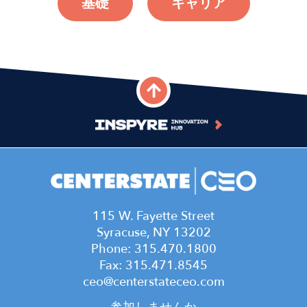
基礎
キャリア
115 W. Fayette Street
Syracuse, NY 13202
Phone: 315.470.1800
Fax: 315.471.8545
ceo@centerstateceo.com