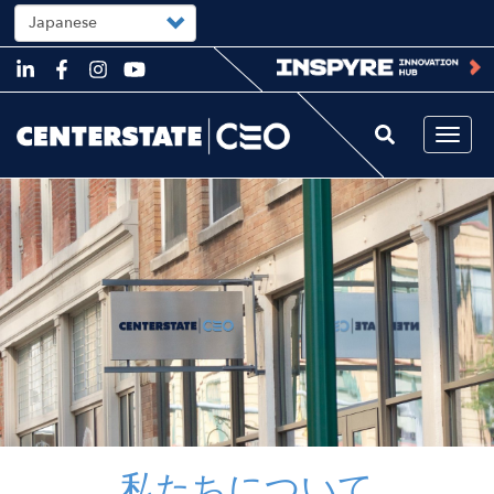
Select
your
language
Skip
to
main
content
Togg
navi
Image
私たちについて