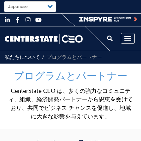
Select
your
language
Skip
to
main
content
Togg
navi
私たちについて
プログラムとパートナー
プログラムとパートナー
CenterState CEO は、多くの強力なコミュニテ
ィ、組織、経済開発パートナーから恩恵を受けて
おり、共同でビジネス チャンスを促進し、地域
に大きな影響を与えています。