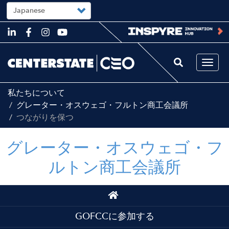
Select
your
language
Skip
to
main
content
Togg
navi
私たちについて
グレーター・オスウェゴ・フルトン商工会議所
つながりを保つ
グレーター・オスウェゴ・フ
ルトン商工会議所
Top
Top
GOFCCに参加する