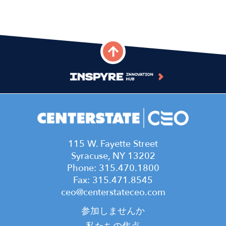
115 W. Fayette Street
Syracuse, NY 13202
Phone: 315.470.1800
Fax: 315.471.8545
ceo@centerstateceo.com
Main
参加しませんか