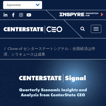
Select
your
language
Skip
to
main
content
Togg
navi
Clone of センターステートシグナル：全国経済は停
滞、シラキュースは成果
Image