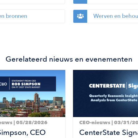
en bronnen
Werven en behou
Gerelateerd nieuws en evenementen
Image
euws | 05/28/2026
CEO-nieuws | 03/31/2
Simpson, CEO
CenterState Signa