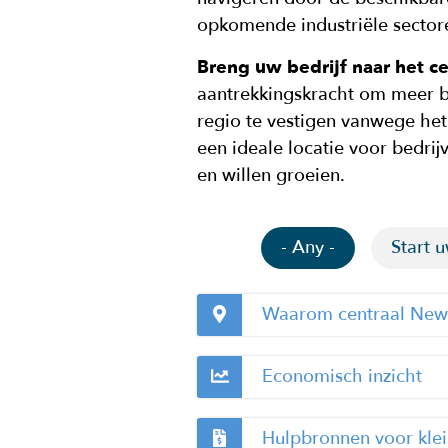
opkomende industriële sectore
Breng uw bedrijf naar het 
aantrekkingskracht om meer be
regio te vestigen vanwege het
een ideale locatie voor bedrij
en willen groeien.
- Any -
Start u
Waarom centraal New
Economisch inzicht
Hulpbronnen voor klei