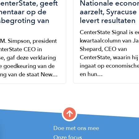
enterState, geeft
Nationale econo
entaar op de
aarzelt, Syracuse
sbegroting van
levert resultaten
CenterState Signal is e
kwartaalcolumn van Ja
 M. Simpson, president
Shepard, CEO van
nterState CEO in
CenterState, waarin hij
e, gaf deze verklaring
ingaat op economische
de goedkeuring van de
en hun…
ing van de staat New…
Main
Doe met ons mee
Onze focus