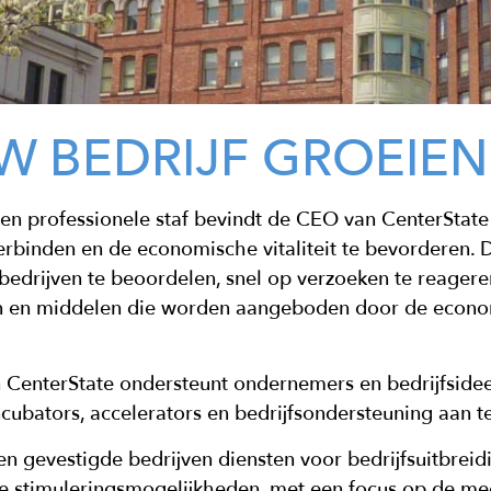
W BEDRIJF GROEIEN
 en professionele staf bevindt de CEO van CenterState 
verbinden en de economische vitaliteit te bevorderen.
 bedrijven te beoordelen, snel op verzoeken te reagere
ten en middelen die worden aangeboden door de econo
CenterState ondersteunt ondernemers en bedrijfsidee
cubators, accelerators en bedrijfsondersteuning aan t
den
gevestigde bedrijven
diensten voor bedrijfsuitbreid
e stimuleringsmogelijkheden, met een focus op de me