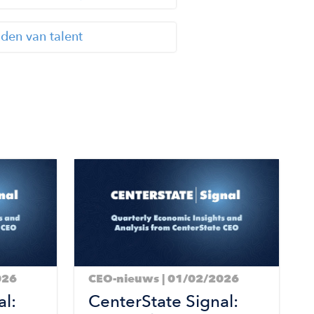
den van talent
Image
Im
026
CEO-nieuws | 01/02/2026
l:
CenterState Signal: