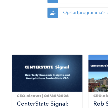
Opstartprogramma's 
Image
Image
CEO-nieuws | 06/30/2026
CEO-ni
CenterState Signal:
Rob 