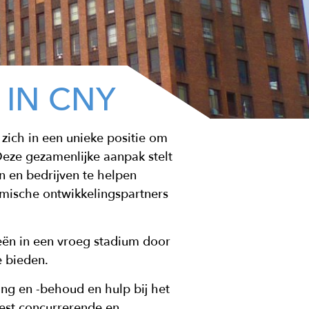
 IN CNY
zich in een unieke positie om
 Deze gezamenlijke aanpak stelt
n en bedrijven te helpen
mische ontwikkelingspartners
ën in een vroeg stadium door
e bieden.
ing en -behoud en hulp bij het
est concurrerende en