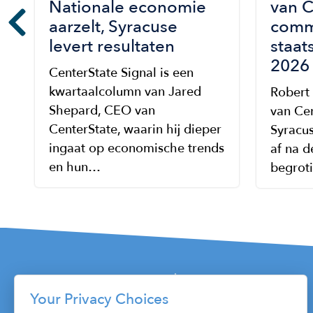
Nationale economie
van C
aarzelt, Syracuse
comm
levert resultaten
staat
2026
CenterState Signal is een
kwartaalcolumn van Jared
Robert
Shepard, CEO van
van Ce
CenterState, waarin hij dieper
Syracus
ingaat op economische trends
af na 
en hun…
begrot
Your Privacy Choices