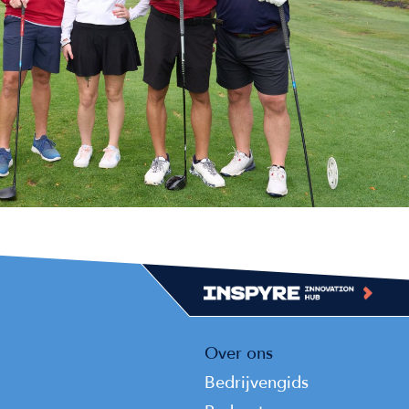
Top
Over ons
Top
Bedrijvengids