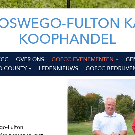
 OSWEGO-FULTON K
KOOPHANDEL
FCC
OVER ONS
GOFCC-EVENEMENTEN
GE
GO COUNTY
LEDENNIEUWS
GOFCC-BEDRIJVE
ego-Fulton