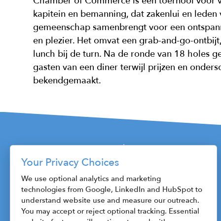
Chamber of Commerce is een toernooi voor v
kapitein en bemanning, dat zakenlui en leden
gemeenschap samenbrengt voor een ontspann
en plezier. Het omvat een grab-and-go-ontbijt
lunch bij de turn. Na de ronde van 18 holes g
gasten van een diner terwijl prijzen en onde
bekendgemaakt.
Your Privacy Choices
115 W. Fayette Street
We use optional analytics and marketing
technologies from Google, LinkedIn and HubSpot to
Syracuse, NY 13202
understand website use and measure our outreach.
Phone: 315.470.1800
You may accept or reject optional tracking. Essential
Fax: 315.471.8545