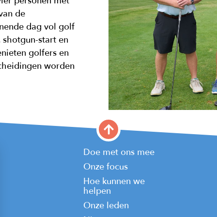
ier personen met
 van de
ende dag vol golf
, shotgun-start en
enieten golfers en
rscheidingen worden
Main
Doe met ons mee
Onze focus
navigation
Hoe kunnen we
helpen
Onze leden