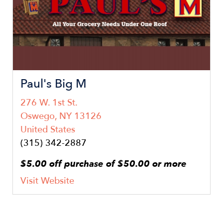
Paul's Big M
276 W. 1st St.
Oswego
,
NY
13126
United States
(315) 342-2887
$5.00 off purchase of $50.00 or more
Visit Website