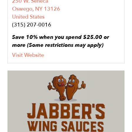
250 W. Seneca
Oswego
,
NY
13126
United States
(315) 207-0016
Save 10% when you spend $25.00 or
more (Some restrictions may apply)
Visit Website
Image