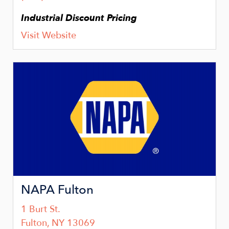
Industrial Discount Pricing
Visit Website
Image
NAPA Fulton
1 Burt St.
Fulton
,
NY
13069