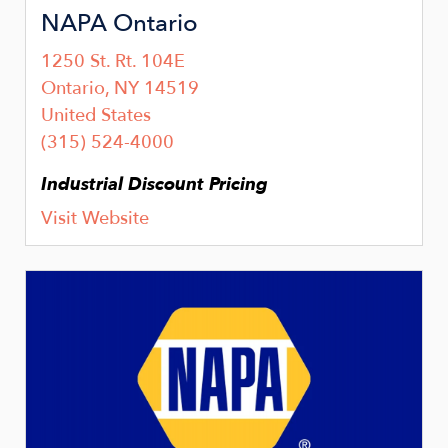
NAPA Ontario
1250 St. Rt. 104E
Ontario
,
NY
14519
United States
(315) 524-4000
Industrial Discount Pricing
Visit Website
Image