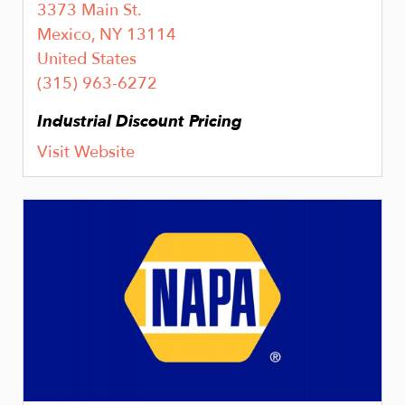
3373 Main St.
Mexico
,
NY
13114
United States
(315) 963-6272
Industrial Discount Pricing
Visit Website
Image