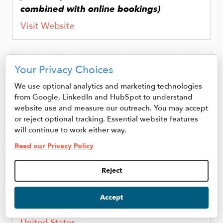
combined with online bookings)
Visit Website
Image
Your Privacy Choices
We use optional analytics and marketing technologies
from Google, LinkedIn and HubSpot to understand
website use and measure our outreach. You may accept
or reject optional tracking. Essential website features
will continue to work either way.
Read our Privacy Policy
Reject
Tailwater Lodge
52 Pulaski St.
Accept
Altmar
,
NY
13302
United States