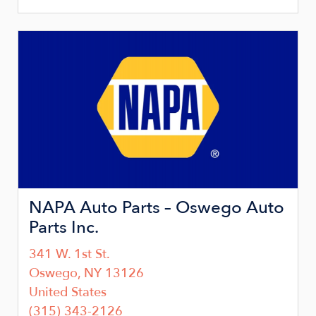
Image
NAPA Auto Parts – Oswego Auto
Parts Inc.
341 W. 1st St.
Oswego
,
NY
13126
United States
(315) 343-2126