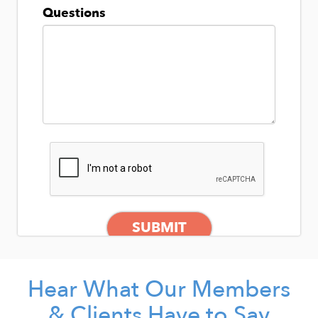
Cost:
$10 a month / $100 a year
Billed Monthly:
GET STARTED
Billed Annually:
GET STARTED
Hear What Our Members
& Clients Have to Say