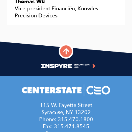
Thomas Wu
Vice-president Financiën, Knowles
Precision Devices
115 W. Fayette Street
Syracuse, NY 13202
Phone: 315.470.1800
Fax: 315.471.8545