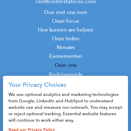
ceo@centerstateceo.com
Main
Doe met ons mee
navigation
Onze focus
Hoe kunnen we helpen
Onze leden
Nieuws
Evenementen
Top
Over ons
Top
Bedrijvengids
Podcast
Your Privacy Choices
Contact
We use optional analytics and marketing technologies
from Google, LinkedIn and HubSpot to understand
website use and measure our outreach. You may accept
or reject optional tracking. Essential website features
© 2026 CenterState CEO
will continue to work either way.
Sitemap
Read our Privacy Policy