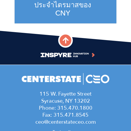
Jess Abbott
ประจำไตรมาสของ
June 10, 2026
Leadership Lessons S4E3 -
CNY
Evelyn Ingram
S4,E10 - Sara Nozkova
June 1, 2026
May 20, 2026
2026 Q3 - Ken Entenmann
Leadership Lessons S4E2 -
S4,E9 - Kara Jones and Brad
August 5, 2026
Dr. Adrienne Bitar
Banikowski
April 27, 2026
2026 Q2 - Ken Entenmann
May 6, 2026
May 4, 2026
Leadership Lessons S4E1 -
S4,E8 - Joe Nehme
Dr. Martin Stallone
2026 Q1 - Ken Entenmann
April 22, 2026
March 20, 2026
115 W. Fayette Street
March 6, 2026
Syracuse, NY 13202
S4,E7 - Rob Simpson, Ben
Leadership Lessons E7 -
Phone: 315.470.1800
Sio
2025 Q4 - Ken Entenmann
Andrew Lunetta
Fax: 315.471.8545
April 8, 2026
December 24, 2025
December 29, 2025
ceo@centerstateceo.com