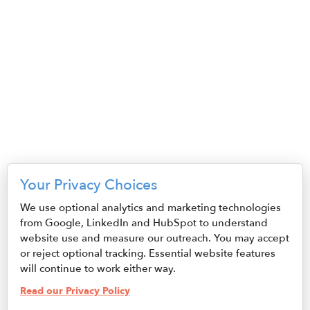
S3,E21 - Sara Broadwell,
May 16, 2024
Rachel Pierce
October 29, 2025
E9 - Pierre Morrisseau
May 17, 2023
S3,E20 - Rob Simpson
October 15, 2025
E8 - Erick Candelero
Griscenco
S3,E19 - Dan Straub and
May 17, 2023
Erin Noto
October 1, 2025
E7 - Christina Scalera
Your Privacy Choices
March 5, 2023
S3,E18 - What to Know
We use optional analytics and marketing technologies
Before INSPYRE Innovation
from Google, LinkedIn and HubSpot to understand
E6 - Damian Vallelonga
Hub's Grand Opening
website use and measure our outreach. You may accept
March 5, 2023
or reject optional tracking. Essential website features
September 17, 2025
will continue to work either way.
E5 - Matt Gardner
Read our Privacy Policy
Pagination
March 5, 2023