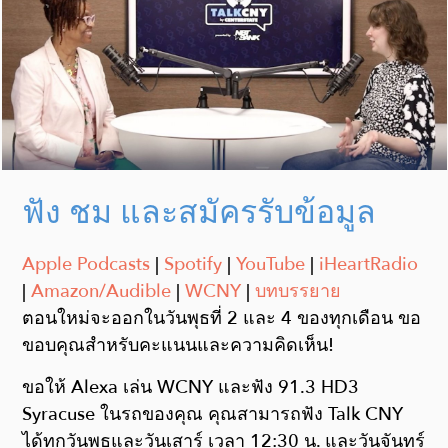
ฟัง ชม และสมัครรับข้อมูล
Apple Podcasts
|
Spotify
|
YouTube
|
iHeartRadio
|
Amazon/Audible
|
WCNY
|
บทบรรยาย
ตอนใหม่จะออกในวันพุธที่ 2 และ 4 ของทุกเดือน ขอ
ขอบคุณสำหรับคะแนนและความคิดเห็น!
ขอให้ Alexa เล่น WCNY และฟัง 91.3 HD3
Syracuse ในรถของคุณ คุณสามารถฟัง Talk CNY
ได้ทุกวันพุธและวันเสาร์ เวลา 12:30 น. และวันจันทร์