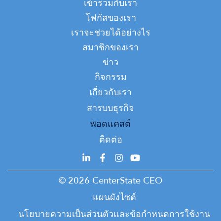
Main
S4,E6 - Lindsay
2025 Q3 - Ken Entenmann
เข้าร่วมกับเรา
Leadership Lessons E6 -
Mastrogiovanni, Kathleen
navigation
October 6, 2025
Michael Monds
โฟกัสของเรา
Avery Connell, Jim Connell
December 10, 2025
เราจะช่วยได้อย่างไร
March 25, 2026
2025 Q1 - Ken Entenmann
สมาชิกของเรา
May 2, 2025
Leadership Lessons E5 - Rob
ข่าว
S4,E5 - Jess Abbott &
O'Connor
กิจกรรม
Honora Spillane
2024 Q4 - Ken Entenmann
November 12, 2025
Top
เกี่ยวกับเรา
March 10, 2026
December 11, 2024
Top
สารบบธุรกิจ
Leadership Lessons E4 -
S4,E4 - Sara Broadwell
2024 Q3 - Ken Entenmann
Felisha Legette-Jack
พอดแคสต์
February 25, 2026
October 9, 2024
September 28, 2025
ติดต่อ
S4,E3 - Brandon
2024 Q2 - Ken Entenmann
Leadership Lessons E3 -
Mastrangelo
Todd Muscatello
July 17, 2024
© 2026 CenterState CEO
February 11, 2026
June 18, 2025
แผนผังไซต์
2024 Q1 - Ken Entenmann
S4,E2 - Ryan McMahon and
Leadership Lessons E2 - Jeff
นโยบายความเป็นส่วนตัวและข้อกำหนดการใช้งาน
April 3, 2024